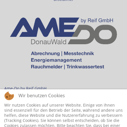
Ame-Do by Reif GmbH
Buchetweg 3
Wir benutzen Cookies
94136 Thyrnau
Wir nutzen Cookies auf unserer Website. Einige von ihnen
Tel: +49 8501 468
sind essenziell für den Betrieb der Seite, während andere uns
Fax: +49 8501 559
helfen, diese Website und die Nutzererfahrung zu verbessern
E-Mail:
info@ame-do.com
(Tracking Cookies). Sie können selbst entscheiden, ob Sie die
Cookies zulassen möchten. Bitte beachten Sie, dass bei einer